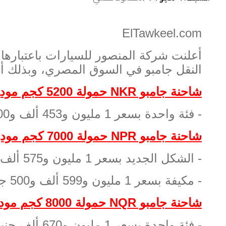
ElTawkeel.com
أعلنت شركة المنصور للسيارات باعتباره
النقل جامبو في السوق المصري، وبذلك أص
شاحنة جامبو
NKR
حمولة
5200
كجم مود
-
فئة واحدة بسعر
1
مليون و
453
ألف و
00
شاحنة جامبو
NPR
حمولة
7000
كجم مود
-
الشكل الجديد بسعر
1
مليون و
575
ألف 
-
مكيفة بسعر
1
مليون و
599
ألف و
500
جن
شاحنة جامبو
NQR
حمولة
8000
كجم مود
-
فئة واحدة بسعر
1
مليون و
670
ألف جني