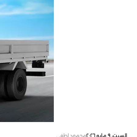
السبت، ٩ مايو ٢٠٢٦
محمود لطفي