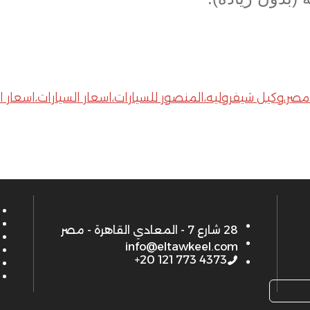
 نقل،سيارات 2027،أسعار،شيفروليه مصر،وكيل شيفروليه،المنصور للسيارات،اسعار ا
28 شارع 7 - المعادي القاهرة - مصر
info@eltawkeel.com
+20 121 773 4373