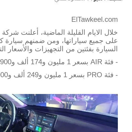
ElTawkeel.com
خلال الايام القليلة الماضية، أعلنت شركة 
على جميع سياراتها، ومن ضمنهم سيارة ك
السيارة بفئتين من التجهيزات والأسعار التال
-
فئة
AIR
بسعر
1
مليون و
174
ألف و
900
-
فئة
PRO
بسعر
1
مليون و
249
ألف و
900