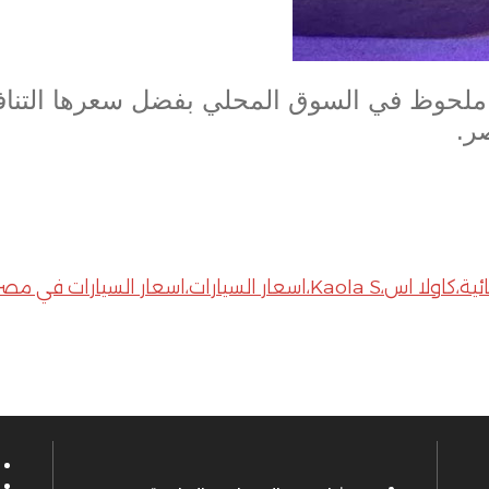
ملحوظ في السوق المحلي بفضل سعرها التنافس
صر
.
الكان أوتو،سيارات 2026،أرك فوكس،ARCFOX،سيارة كهربائية،كاولا اس،a S