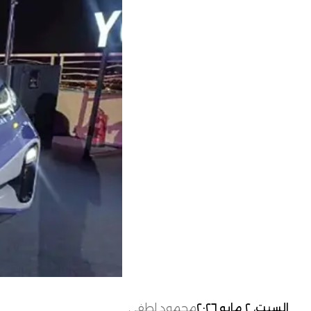
السبت، ٢ مايو ٢٠٢٦
محمود لطفي