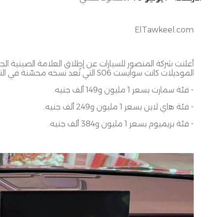
ElTawkeel.com
أعلنت شركة المنصور للسيارات عن إطلاق العلامة الصينية ال
الموديلات كانت سوايست
S06
التي تُعد نسخه محسّنة في الت
-
فئة سمارت بسعر
1
مليون و
149
ألف جنيه
.
-
فئة هاي لاين بسعر
1
مليون و
249
ألف جنيه
.
-
فئة بريميوم بسعر
1
مليون و
384
ألف جنيه
.