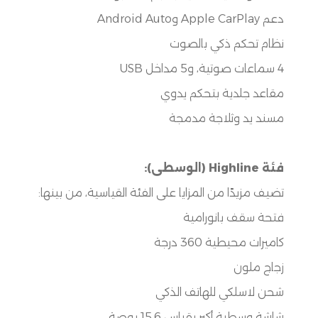
دعم
Apple CarPlay
و
Android Auto
نظام تحكم ذكي بالصوت
4
سماعات صوتية، و
5
مداخل
USB
مقاعد جلدية بتحكم يدوي
مسند يد وثلاجة مدمجة
فئة
Highline (
الوسطى
):
تضيف مزيدًا من المزايا على الفئة القياسية، من بينها
:
فتحة سقف بانورامية
كاميرات محيطية
360
درجة
زجاج ملون
شحن لاسلكي للهاتف الذكي
شاشة وسطية أكبر بقياس
15.6
بوصة