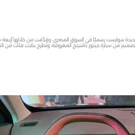
جديدة سوايست رسميًا في السوق المصري، وقدّمت من خلالها أربعة 
صميم من سيارة جيتور داشينج المعروفة، وتُطرح بثلاث فئات من التجه