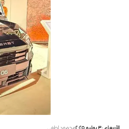
الأربعاء، ٣٠ يوليو ٢٠٢٥
محمود لطفي