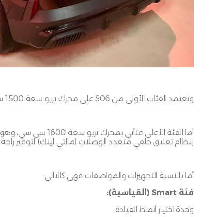
وتعتمد الفئات الأولى من
S06
على محرك تربو سعة
1500
س
أما الفئة الأعلى فتأتي بمحرك تربو سعة
1600
سي سي، وهو 
بنظام تعليق خلفي متعدد الوصلات
(
مالتي لينك
)
لتوفير راحة
أما بالنسبة التجهيزات والمواصفات فهي كالتالي
:
فئة
Smart (
القياسية
):
وحدة اختيار أنماط القيادة