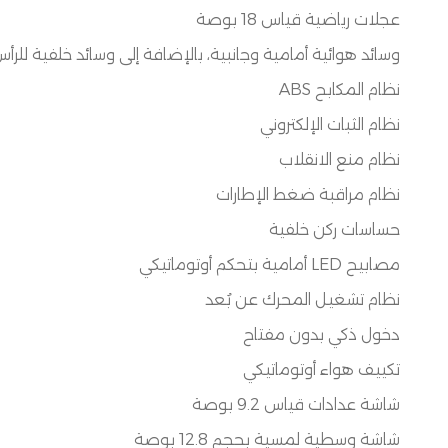
عجلات رياضية قياس
18
بوصة
وسائد هوائية أمامية وجانبية، بالإضافة إلى وسائد خلفية للرأ
نظام المكابح
ABS
نظام الثبات الإلكتروني
نظام منع الانقلاب
نظام مراقبة ضغط الإطارات
حساسات ركن خلفية
مصابيح
LED
أمامية بتحكم أوتوماتيكي
نظام تشغيل المحرك عن بُعد
دخول ذكي بدون مفتاح
تكييف هواء أوتوماتيكي
شاشة عدادات قياس
9.2
بوصة
شاشة وسطية لمسية بحجم
12.8
بوصة