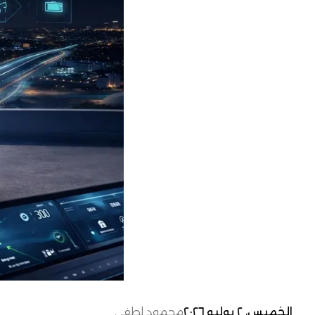
الخميس، ٢ يوليو ٢٠٢٦
محمود لطفي