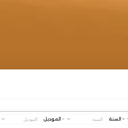
السنة
الموديل